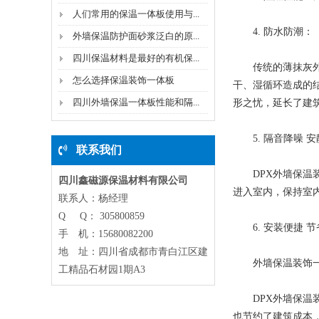
人们常用的保温一体板使用与...
4. 防水防潮：
外墙保温防护面砂浆泛白的原...
四川保温材料是最好的有机保...
传统的薄抹灰外墙
怎么选择保温装饰一体板
干、湿循环造成的
四川外墙保温一体板性能和隔...
形之忧，延长了建
5. 隔音降噪 安
联系我们
DPX外墙保温装
四川鑫磁源保温材料有限公司
进入室内，保持室
联系人：杨经理
Q Q： 305800859
6. 安装便捷 节
手 机：15680082200
地 址：四川省成都市青白江区建
外墙保温装饰一
工精品石材园1期A3
DPX外墙保温装
也节约了建筑成本