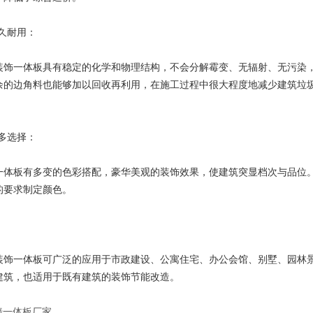
久耐用：
饰一体板具有稳定的化学和物理结构，不会分解霉变、无辐射、无污染，
余的边角料也能够加以回收再利用，在施工过程中很大程度地减少建筑垃
多选择：
板有多变的色彩搭配，豪华美观的装饰效果，使建筑突显档次与品位。
的要求制定颜色。
：
饰一体板可广泛的应用于市政建设、公寓住宅、办公会馆、别墅、园林景
建筑，也适用于既有建筑的装饰节能改造。
墙一体板厂家