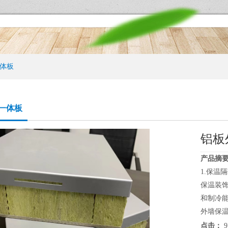
体板
一体板
铝板
产品摘要
1.保温
保温装
和制冷
外墙保温
点击：
9