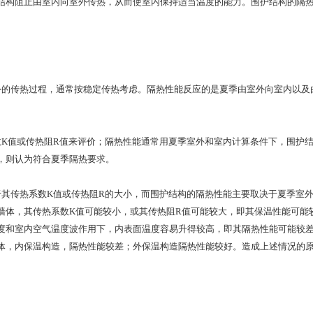
结构阻止由室内向室外传热，从而使室内保持适当温度的能力。围护结构的隔
传热过程，通常按稳定传热考虑。隔热性能反应的是夏季由室外向室内以及由
值或传热阻R值来评价；隔热性能通常用夏季室外和室内计算条件下，围护结
，则认为符合夏季隔热要求。
传热系数K值或传热阻R的大小，而围护结构的隔热性能主要取决于夏季室外
墙体，其传热系数K值可能较小，或其传热阻R值可能较大，即其保温性能可能
度和室内空气温度波作用下，内表面温度容易升得较高，即其隔热性能可能较
体，内保温构造，隔热性能较差；外保温构造隔热性能较好。造成上述情况的