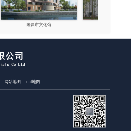
成都郫县影视硅谷
新都
网站地图
xml地图