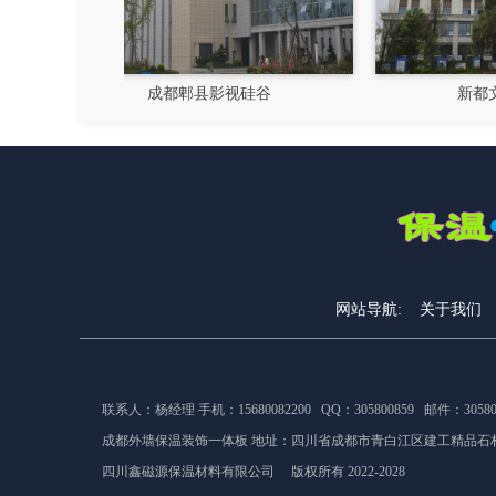
硅谷
新都文汉物流园区
网站导航:
关于我们
联系人：杨经理 手机：15680082200 QQ：305800859 邮件：305800
成都外墙保温装饰一体板 地址：
四川省成都市青白江区建工精品石材
四川鑫磁源保温材料有限公司 版权所有 2022-2028