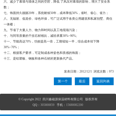
六、减少了幕墙与墙体之间的空腔，降低 了风压对幕墙的影响，增大了安全系
数；
七、饰面持久靓丽20年，系统耐候50年，成本降低50%，省时、省心、省力；
八、无辐射、低造价、绿色环保，可广泛试用于各类公用建筑和私家别墅、商住
一体楼；
九、节省了大量人力、物力和时间以及工地现场污染；
十、与同等质量的干挂石材相比，减轻承重30%~90%;
十一、节能高达70%，功效提高一倍，工期缩短一半，综合成本却下降
30%~70%；
十二、根据客户要求，可定制成各种姿色和质感的饰面；
十三、是铝塑板、钢板和各种石材的更新换代产品。
发表日期：2012/12/1 浏览次数：973
第一个
最后
返回列表
© Copyright 2022 四川鑫磁源保温材料有限公司 版权所有
QQ：
305800859
手机：
15680082200