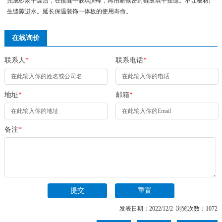
完成砂浆干燥后，在接缝中嵌填pe棒，再用耐候密封硅胶填平接缝。不让板材产
生缝隙进水。延长保温装饰一体板的使用寿命。
在线询价
联系人
*
联系电话
*
地址
*
邮箱
*
备注
*
发表日期：2022/12/2 浏览次数：1072