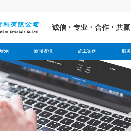
·
·
·
诚信
专业
合作
共赢
展示
新闻资讯
施工案例
服务