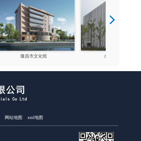
成都郫县影视硅谷
新都
网站地图
xml地图